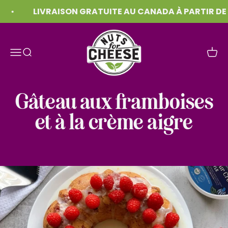
Skip to content
LIVRAISON GRATUITE AU CANADA À PARTIR DE 7
Nuts For Cheese™
Menu
Recherche
Panie
Gâteau aux framboises
et à la crème aigre