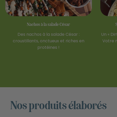
Nachos à la salade César
Des nachos à la salade César :
Un « Dir
croustillants, onctueux et riches en
Votre n
protéines !
Nos produits élaborés