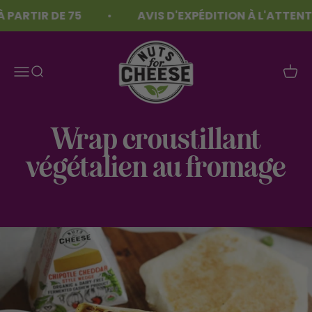
Skip to content
PARTIR DE 75
AVIS D'EXPÉDITION À L'ATTENT
Nuts For Cheese™
Menu
Recherche
Panie
Wrap croustillant
végétalien au fromage