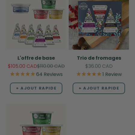
L'offre de base
Trio de fromages
Sale price
Regular price
Sale price
$105.00 CAD
$110.00 CAD
$36.00 CAD
64
Reviews
1
Review
+ AJOUT RAPIDE
+ AJOUT RAPIDE