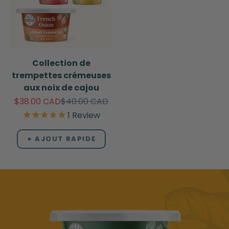
Collection de
trempettes crémeuses
aux noix de cajou
Sale price
Regular price
$38.00 CAD
$40.00 CAD
1
Review
+ AJOUT RAPIDE